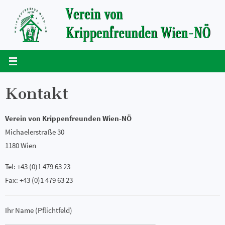
Zum
Inhalt
springen
Kontakt
Verein von Krippenfreunden Wien-NÖ
Michaelerstraße 30
1180 Wien
Tel: +43 (0)1 479 63 23
Fax: +43 (0)1 479 63 23
Ihr Name (Pflichtfeld)