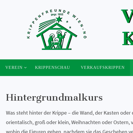
Zum
Inhalt
springen
Zum
VEREIN
KRIPPENSCHAU
VERKAUFSKRIPPEN
Inhalt
springen
Hintergrundmalkurs
Was steht hinter der Krippe – die Wand, der Kasten oder
orientalisch, groß oder klein, Weihnachten oder Ostern, 
wohin die Figuren gehen, nachdem sie das Geschehen ve