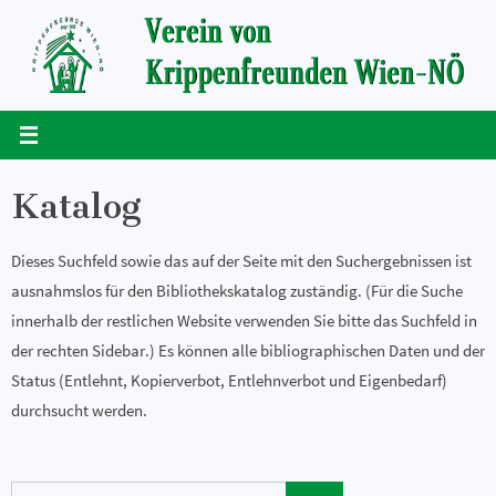
Zum
Inhalt
springen
Katalog
Dieses Suchfeld sowie das auf der Seite mit den Suchergebnissen ist
ausnahmslos für den Bibliothekskatalog zuständig. (Für die Suche
innerhalb der restlichen Website verwenden Sie bitte das Suchfeld in
der rechten Sidebar.) Es können alle bibliographischen Daten und der
Status (Entlehnt, Kopierverbot, Entlehnverbot und Eigenbedarf)
durchsucht werden.
Suchen